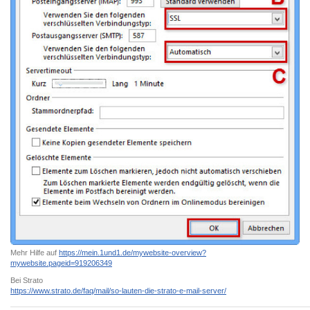
Mehr Hilfe auf
https://mein.1und1.de/mywebsite-overview?
mywebsite.pageid=919206349
Bei Strato
https://www.strato.de/faq/mail/so-lauten-die-strato-e-mail-server/