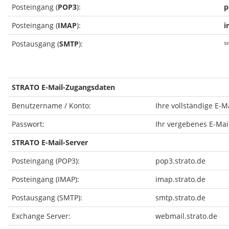
Posteingang (
POP3
):
p
Posteingang (
IMAP
):
i
Postausgang (
SMTP
):
s
STRATO E-Mail-Zugangsdaten
Benutzername / Konto:
Ihre vollständige E-M
Passwort:
Ihr vergebenes E-Mai
STRATO E-Mail-Server
Posteingang (POP3):
pop3.strato.de
Posteingang (IMAP):
imap.strato.de
Postausgang (SMTP):
smtp.strato.de
Exchange Server:
webmail.strato.de