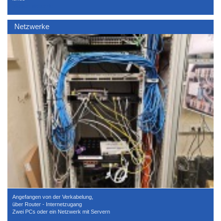
Medien-sicher.de
Netzwerke
Angefangen von der Verkabelung,
über Router - Internetzugang
Zwei PCs oder ein Netzwerk mit Servern
teamviewer