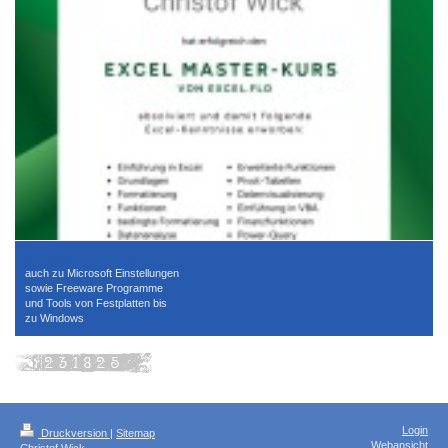
Interessante Seiten Hilfe
auch zu Microsoft Einstellungen
sowie Freeware Programme
und Tools von Festplatten bis
zu Windows
Login
Druckversion
|
Sitemap
Webansicht