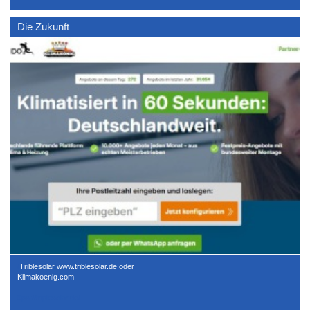
Die Zukunft
/
Triblesolar
www.triblesolar.de
oder
Klimakoenig.com
ttps://triplesolar.de/