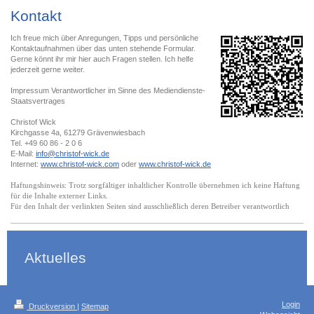
Kontakt
Ich freue mich über Anregungen, Tipps und persönliche
Kontaktaufnahmen über das unten stehende Formular.
Gerne könnt ihr mir hier auch Fragen stellen. Ich helfe
jederzeit gerne weiter.
Impressum Verantwortlicher im Sinne des Mediendienste-
Staatsvertrages
Christof Wick
Kirchgasse 4a, 61279 Grävenwiesbach
Tel. +49 60 86 - 2 0 6
E-Mail:
info@christof-wick.de
Internet:
www.christof-wick.com
oder
www.christof-wick.de
Haftungshinweis: Trotz sorgfältiger inhaltlicher Kontrolle übernehmen ich keine Haftung
für die Inhalte externer Links.
Für den Inhalt der verlinkten Seiten sind ausschließlich deren Betreiber verantwortlich
Aktuelles
Login
Druckversion
|
Sitemap